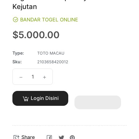
Kejutan
BANDAR TOGEL ONLINE
Regular
$5.000.00
price
Type:
TOTO MACAU
Sku:
2103658420012
−
+
Login Disini
Share
Tweet
Pin
Share