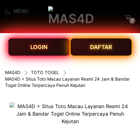
MENU
0
LOGIN
DAFTAR
MAS4D
TOTO TOGEL
MAS4D > Situs Toto Macau Layanan Resmi 24 Jam & Bandar
Togel Online Terpercaya Penuh Kejutan