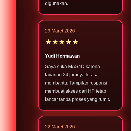
digunakan.
29 Maret 2026
★★★★★
Yudi Hermawan
Saya suka MAS4D karena
layanan 24 jamnya terasa
membantu. Tampilan responsif
membuat akses dari HP tetap
lancar tanpa proses yang rumit.
22 Maret 2026