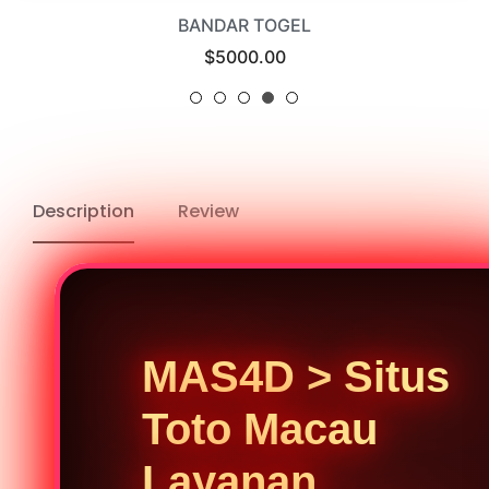
SITUS TOTO MACAU
Regular
$5000.00
price
Description
Review
MAS4D > Situs
Toto Macau
Layanan