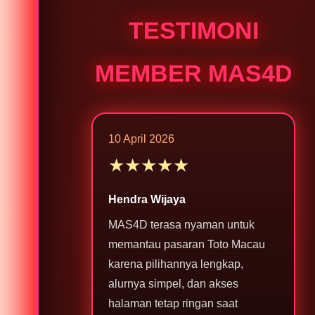
TESTIMONI
MEMBER MAS4D
10 April 2026
★★★★★
Hendra Wijaya
MAS4D terasa nyaman untuk
memantau pasaran Toto Macau
karena pilihannya lengkap,
alurnya simpel, dan akses
halaman tetap ringan saat