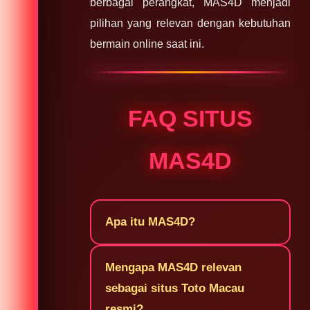
berbagai perangkat, MAS4D menjadi
pilihan yang relevan dengan kebutuhan
bermain online saat ini.
FAQ SITUS
MAS4D
Apa itu MAS4D?
Mengapa MAS4D relevan
sebagai situs Toto Macau
resmi?