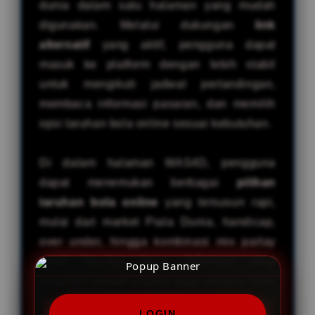
dunia dalam satu halaman yang mudah
digunakan. Melalui dukungan
link
alternatif
yang aktif, pengguna dapat
masuk ke platform dengan lebih stabil
untuk mengikuti jadwal pertandingan,
membaca informasi pasaran, dan memilih
opsi taruhan bola online sesuai kebutuhan.
Di dalam halaman MAS4D, pengguna
dapat menemukan berbagai
pilihan
taruhan bola online
yang tersusun rapi,
mulai dari market Piala Dunia, handicap,
over under, hingga kombinasi mix parlay
untuk liga-liga besar. Informasi yang
disajikan dibuat ringkas agar pemain lebih
mudah memantau peluang, memahami alur
LOGIN