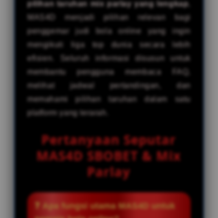
pilihan taruhan mix parlay yang lengkap
,
MAS4D menjadi pilihan relevan bagi
penggemar judi bola online yang ingin
mengikuti liga top dunia secara lebih
efisien. Seluruh informasi disusun untuk
membantu pengguna membaca FAQ,
melihat jadwal pertandingan, dan
memahami pilihan taruhan dalam satu
platform yang terarah.
Pertanyaan Seputar
MAS4D SBOBET & Mix
Parlay
❓ Apa fungsi utama MAS4D untuk