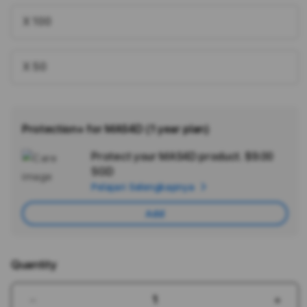
X 100
X 50
Protection+ for MAS4D (1 year plan)
Protect your MAS4D product.
$9.00
Ad
SGD
App
Pelajari Selengkapnya
Car
Add
Quantity
Decrease
Incr